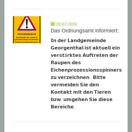
28.07.2026
Das Ordnungsamt informiert:
𝗜𝗻 𝗱𝗲𝗿 𝗟𝗮𝗻𝗱𝗴𝗲𝗺𝗲𝗶𝗻𝗱𝗲
𝗚𝗲𝗼𝗿𝗴𝗲𝗻𝘁𝗵𝗮𝗹 𝗶𝘀𝘁 𝗮𝗸𝘁𝘂𝗲𝗹𝗹 𝗲𝗶𝗻
𝘃𝗲𝗿𝘀𝘁ä𝗿𝗸𝘁𝗲𝘀 𝗔𝘂𝗳𝘁𝗿𝗲𝘁𝗲𝗻 𝗱𝗲𝗿
𝗥𝗮𝘂𝗽𝗲𝗻 𝗱𝗲𝘀
𝗘𝗶𝗰𝗵𝗲𝗻𝗽𝗿𝗼𝘇𝗲𝘀𝘀𝗶𝗼𝗻𝘀𝘀𝗽𝗶𝗻𝗻𝗲𝗿𝘀
𝘇𝘂 𝘃𝗲𝗿𝘇𝗲𝗶𝗰𝗵𝗻𝗲𝗻. 𝗕𝗶𝘁𝘁𝗲
𝘃𝗲𝗿𝗺𝗲𝗶𝗱𝗲𝗻 𝗦𝗶𝗲 𝗱𝗲𝗻
𝗞𝗼𝗻𝘁𝗮𝗸𝘁 𝗺𝗶𝘁 𝗱𝗲𝗻 𝗧𝗶𝗲𝗿𝗲𝗻
𝗯𝘇𝘄. 𝘂𝗺𝗴𝗲𝗵𝗲𝗻 𝗦𝗶𝗲 𝗱𝗶𝗲𝘀𝗲
𝗕𝗲𝗿𝗲𝗶𝗰𝗵𝗲.