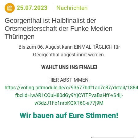
25.07.2023
Nachrichten
Georgenthal ist Halbfinalist der
Ortsmeisterschaft der Funke Medien
Thüringen
Bis zum 06. August kann EINMAL TÄGLICH für
Georgenthal abgestimmt werden.
WÄHLT UNS INS FINALE!
HIER ABSTIMMEN:
https://voting.pitmodule.de/o/93677bdf1ac7c87/detail/188
fbclid=IwAR1COuH80dGy9YjCYlTPvaBaHff-vS4Ij-
w3dzJ1Fo1nrbKQXT6C-a77j9M
Wir bauen auf Eure Stimmen!