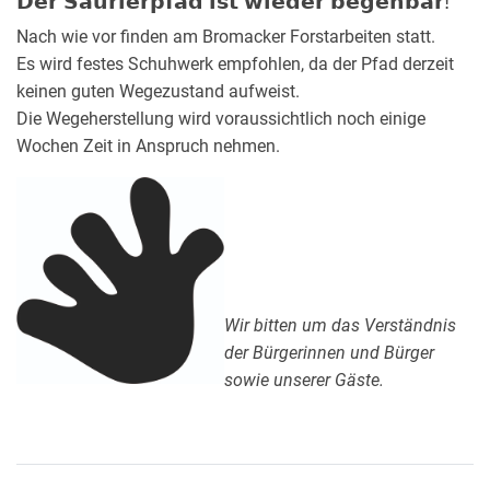
𝗗𝗲𝗿 𝗦𝗮𝘂𝗿𝗶𝗲𝗿𝗽𝗳𝗮𝗱 𝗶𝘀𝘁 𝘄𝗶𝗲𝗱𝗲𝗿 𝗯𝗲𝗴𝗲𝗵𝗯𝗮𝗿!
Nach wie vor finden am Bromacker Forstarbeiten statt.
Es wird festes Schuhwerk empfohlen, da der Pfad derzeit
keinen guten Wegezustand aufweist.
Die Wegeherstellung wird voraussichtlich noch einige
Wochen Zeit in Anspruch nehmen.
Wir bitten um das Verständnis
der Bürgerinnen und Bürger
sowie unserer Gäste.